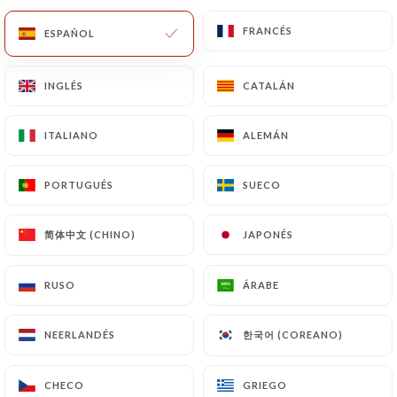
FRANCÉS
FRANCÉS
ES
MENÚ
ESPAÑOL
ESPAÑOL
INGLÉS
INGLÉS
CATALÁN
CATALÁN
ITALIANO
ITALIANO
ALEMÁN
ALEMÁN
/
INICIO
CONTACTO
Contacto
PORTUGUÉS
PORTUGUÉS
SUECO
SUECO
简体中文 (CHINO)
简体中文 (CHINO)
JAPONÉS
JAPONÉS
RUSO
RUSO
ÁRABE
ÁRABE
한국어 (COREANO)
한국어 (COREANO)
NEERLANDÉS
NEERLANDÉS
Au ti breizh
CHECO
CHECO
GRIEGO
GRIEGO