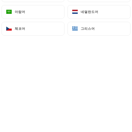
아랍어
아랍어
네덜란드어
네덜란드어
Dominique V. 평가
D
체코어
체코어
그리스어
그리스어
5/5
18/06/2026
•
08:03
Isabelle B. 평가
I
5/5
Bien situé ; petit salle cozy ; accueil
chaleureux ; carte très variée ; tarifs
abordables ; portion copieuse ; bref, je
recommande. :-)
07/06/2026
•
06:53
Luna R. 평가
L
5/5