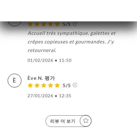
Jean-Yves B. 평가
J
5/5
Accueil très sympathique, galettes et
crêpes copieuses et gourmandes. J'y
retournerai.
01/02/2026
•
11:50
Ève N. 평가
È
5/5
27/01/2026
•
12:35
리뷰 더 보기