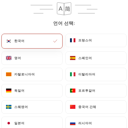
메뉴
KO
언어 선택:
언어 선택:
프랑스어
프랑스어
한국어
한국어
/
홈
리뷰
영어
영어
스페인어
스페인어
리뷰
카탈로니아어
카탈로니아어
이탈리아어
이탈리아어
독일어
독일어
포르투갈어
포르투갈어
56 Uniiti 리뷰
스웨덴어
스웨덴어
중국어 간체
중국어 간체
4.6 / 5
일본어
일본어
러시아어
러시아어
100% 실제 검증된 리뷰입니다.