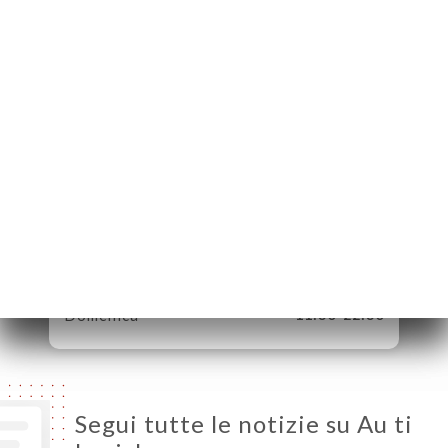
5 Place Auguste
Métivier
75020 Paris France
Lunedì
11:30-22:30
Martedì
11:30-22:30
Mercoledì
11:30-22:30
Giovedì
11:30-22:30
Venerdì
11:30-22:30
Sabato
11:30-22:30
Domenica
11:30-22:30
Segui tutte le notizie su Au ti