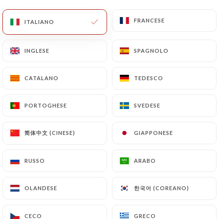
FRANCESE
FRANCESE
ITALIANO
ITALIANO
INGLESE
INGLESE
SPAGNOLO
SPAGNOLO
Au ti breizh
CATALANO
CATALANO
TEDESCO
TEDESCO
PORTOGHESE
PORTOGHESE
SVEDESE
SVEDESE
RECENSIONE 56
CRÊPERIE TRADITIONNELLE
简体中文 (CINESE)
简体中文 (CINESE)
GIAPPONESE
GIAPPONESE
5 Place Auguste Métivier
75020 Paris France
RUSSO
RUSSO
ARABO
ARABO
한국어 (COREANO)
한국어 (COREANO)
OLANDESE
OLANDESE
CECO
CECO
GRECO
GRECO