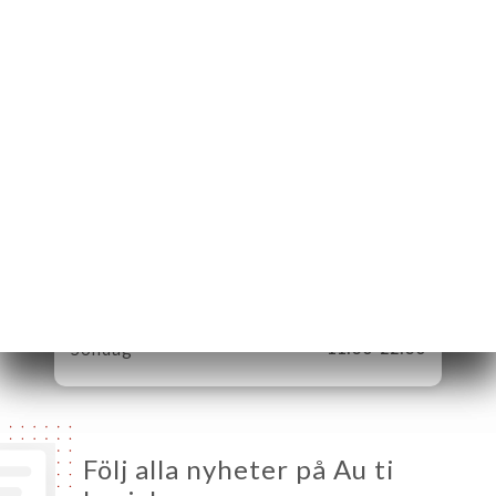
5 Place Auguste
Métivier
75020 Paris France
Måndag
11:30-22:30
Tisdag
11:30-22:30
Onsdag
11:30-22:30
Torsdag
11:30-22:30
Fredag
11:30-22:30
Lördag
11:30-22:30
Söndag
11:30-22:30
Följ alla nyheter på Au ti