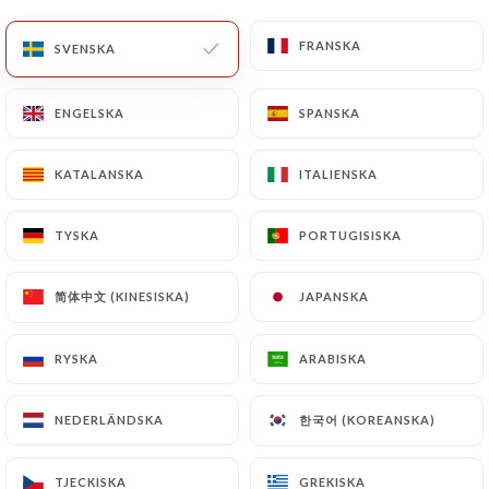
FRANSKA
FRANSKA
SVENSKA
SVENSKA
ENGELSKA
ENGELSKA
SPANSKA
SPANSKA
Au ti breizh
KATALANSKA
KATALANSKA
ITALIENSKA
ITALIENSKA
TYSKA
TYSKA
PORTUGISISKA
PORTUGISISKA
56 OMDÖME
CRÊPERIE TRADITIONNELLE
简体中文 (KINESISKA)
简体中文 (KINESISKA)
JAPANSKA
JAPANSKA
5 Place Auguste Métivier
75020 Paris France
RYSKA
RYSKA
ARABISKA
ARABISKA
한국어 (KOREANSKA)
한국어 (KOREANSKA)
NEDERLÄNDSKA
NEDERLÄNDSKA
TJECKISKA
TJECKISKA
GREKISKA
GREKISKA