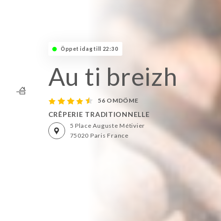
Öppet idag till 22:30
Au ti breizh
56 OMDÖME
CRÊPERIE TRADITIONNELLE
5 Place Auguste Métivier
75020 Paris France