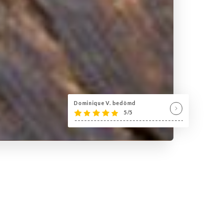
Dominique V. bedömd
5/5