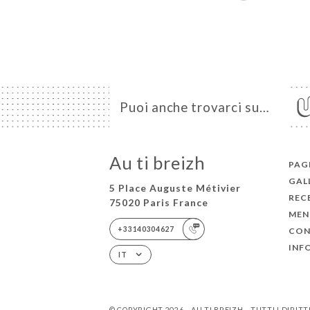
Puoi anche trovarci su…
Au ti breizh
PAGI
GAL
5 Place Auguste Métivier
REC
75020 Paris France
MEN
+33140304627
CON
INF
IT