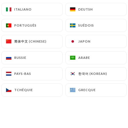
ITALIANO
ITALIANO
DEUTSH
DEUTSH
PORTUGUÊS
PORTUGUÊS
SUÉDOIS
SUÉDOIS
简体中文 (CHINESE)
简体中文 (CHINESE)
JAPON
JAPON
RUSSIE
RUSSIE
ARABE
ARABE
한국어 (KOREAN)
한국어 (KOREAN)
PAYS-BAS
PAYS-BAS
TCHÉQUIE
TCHÉQUIE
GRECQUE
GRECQUE