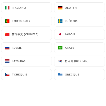
13.10€
ITALIANO
ITALIANO
DEUTSH
DEUTSH
La basquaise
Poulet, ratatouille, emmental, œuf plein air
PORTUGUÊS
PORTUGUÊS
SUÉDOIS
SUÉDOIS
13.10€
简体中文 (CHINESE)
简体中文 (CHINESE)
JAPON
JAPON
Portsalle
Boudin noir, pomme cuite, confit d’oignon au cidre
RUSSIE
RUSSIE
ARABE
ARABE
maison, salade
15.90€
한국어 (KOREAN)
한국어 (KOREAN)
PAYS-BAS
PAYS-BAS
Léonce
TCHÉQUIE
TCHÉQUIE
GRECQUE
GRECQUE
Mozzarella di bufala AOP, jambon fumé speck,
confit de tomates, crème balsamique
14.90€