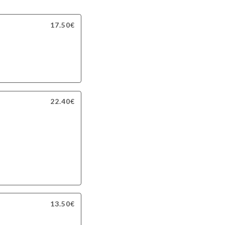
ВИНА
17.50€
22.40€
13.50€