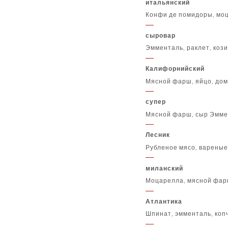
итальянский
Конфи де помидоры, моц
сыровар
Эмменталь, раклет, коз
Калифорнийский
Мясной фарш, яйцо, дом
супер
Мясной фарш, сыр Эммен
Лесник
Рубленое мясо, вареные
миланский
Моцарелла, мясной фар
Атлантика
Шпинат, эмменталь, коп