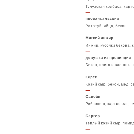
Тулузская колбаса, карт
провансальский
Рататуй, яйцо, бекон
Мягкий инжир
Инжир, кусочки бекона, 
девушка из провинции
Бекон, приготовленные г
Керси
Козий сыр, бекон, мед, 
Савойя
Реблошон, картофель, эм
Бергер
Теплый козий сыр, поми