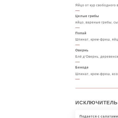
Яйцо от кур свободного
Целые грибы
яйцо, вареные грибы, с
Попай
Шпинат, крем-фреш, яйц
Овернь
Блё д'Овернь, деревенск
Беноде
Шпинат, крем-фреш, коз
ИСКЛЮЧИТЕЛЬ
Подается с салатами