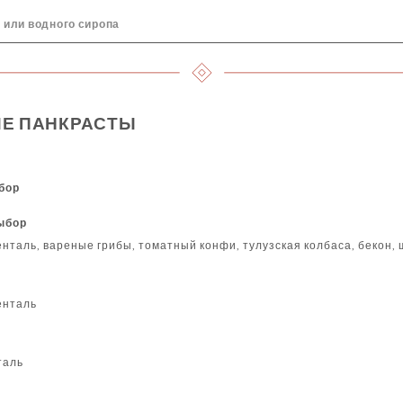
 или водного сиропа
Е ПАНКРАСТЫ
ыбор
выбор
енталь, вареные грибы, томатный конфи, тулузская колбаса, бекон,
енталь
таль