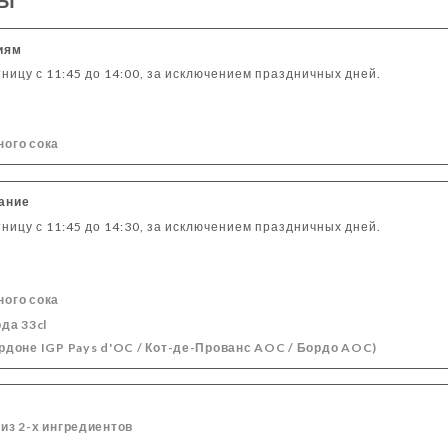
ЛЫ
КТЕЙЛИ
ХОЛОДНЫЕ НАПИТКИ
ПИВО
СИДР
АПЕРИТИВЫ
иям
ницу с 11:45 до 14:00, за исключением праздничных дней.
ного сока
ание
ницу с 11:45 до 14:30, за исключением праздничных дней.
ного сока
да 33cl
ардоне IGP Pays d'OC / Кот-де-Прованс AOC / Бордо AOC)
из 2-х ингредиентов