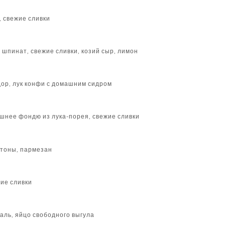
, свежие сливки
 шпинат, свежие сливки, козий сыр, лимон
дор, лук конфи с домашним сидром
шнее фондю из лука-порея, свежие сливки
утоны, пармезан
жие сливки
аль, яйцо свободного выгула