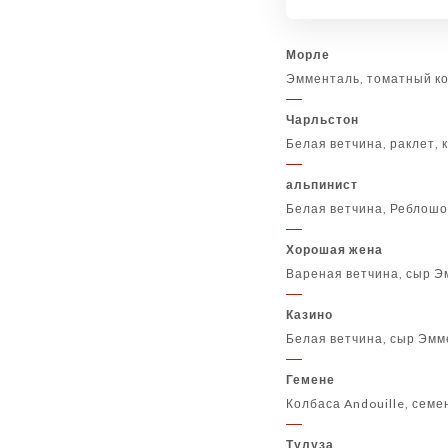
Морле
Эмменталь, томатный ко
Чарльстон
Белая ветчина, раклет, 
альпинист
Белая ветчина, Реблошо
Хорошая жена
Вареная ветчина, сыр Э
Казино
Белая ветчина, сыр Эмм
Гемене
Колбаса Andouille, семе
Тулуза