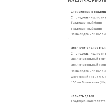
НАШИ ФОРМУ
МОРОЖЕНОЕ И СОРБЕТЫ
МОЛОЧНЫЕ КО
Стремление к традиц
ГОРЯЧИЕ НАПИТКИ
С понедельника по пят
Традиционный блин
Традиционный блин
Чаша сидра или яблоч
Исключительное жел
С понедельника по пят
Исключительный торт
Исключительный креп
Чаша сидра или яблоч
Фруктовый сок 25cl, Со
150 мл бокал вина (Ш
Зависть детей
Традиционная галетта 