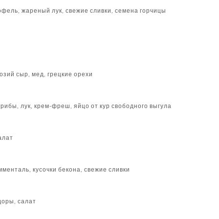
офель, жареный лук, свежие сливки, семена горчицы
козий сыр, мед, грецкие орехи
рибы, лук, крем-фреш, яйцо от кур свободного выгула
салат
менталь, кусочки бекона, свежие сливки
доры, салат