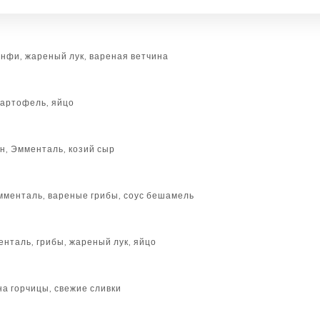
нфи, жареный лук, вареная ветчина
картофель, яйцо
н, Эмменталь, козий сыр
мменталь, вареные грибы, соус бешамель
енталь, грибы, жареный лук, яйцо
на горчицы, свежие сливки