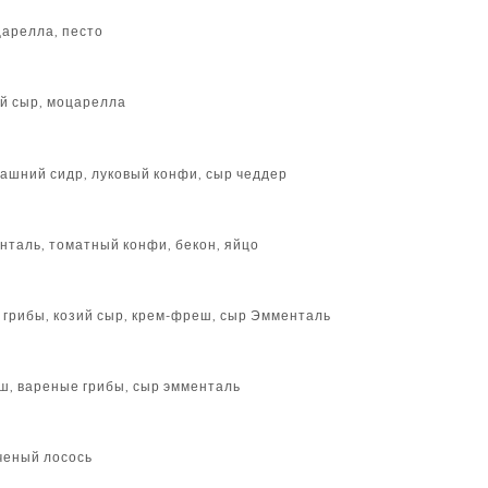
арелла, песто
ий сыр, моцарелла
ашний сидр, луковый конфи, сыр чеддер
таль, томатный конфи, бекон, яйцо
 грибы, козий сыр, крем-фреш, сыр Эмменталь
ш, вареные грибы, сыр эмменталь
ченый лосось