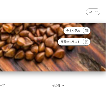
JA
今すぐ予約
順番待ちリスト
ープ
その他
ン