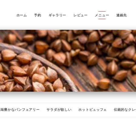
ホーム
予約
ギャラリー
レビュー
メニュー
連絡先
風味豊かなパンフェアリー
サラダが欲しい
ホットビュッフェ
伝統的なクレ
ット
ミルクシェイク
冷たい飲み物
ビール
サイダー
食前酒
ワイ