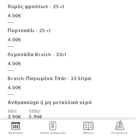
Χυμός φρούτων - 25 cl
4.00€
Πορτοκάλι - 25 cl
4.00€
Λεμονάδα Breizh - 33cl
4.00€
Breizh-Παγωμένο Τσάι - 33 λίτρα
4.00€
Ανθρακούχο ή μη μεταλλικό νερό
50cl
100cl
3.90€
5.90€
Perrier - 33cl
Κράτηση
Λίστα αναμονής
Μενού
Itinéraire