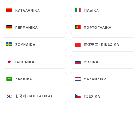
15.90€
ΚΑΤΑΛΑΝΙΚΆ
ΚΑΤΑΛΑΝΙΚΆ
ΙΤΑΛΙΚΆ
ΙΤΑΛΙΚΆ
Τραγούδι
Κοτόπουλο, τυρί, μανιτάρια, φρέσκια κρέμα
ΓΕΡΜΑΝΙΚΆ
ΓΕΡΜΑΝΙΚΆ
ΠΟΡΤΟΓΑΛΙΚΆ
ΠΟΡΤΟΓΑΛΙΚΆ
13.10€
简体中文 (ΚΙΝΈΖΙΚΑ)
简体中文 (ΚΙΝΈΖΙΚΑ)
ΣΟΥΗΔΙΚΆ
ΣΟΥΗΔΙΚΆ
Το μπασκουάζ
Κοτόπουλο, ρατατούιγ, έμενταλ, αυγό ελευθέρας
ΙΑΠΩΝΙΚΆ
ΙΑΠΩΝΙΚΆ
ΡΩΣΙΚΆ
ΡΩΣΙΚΆ
βοσκής
13.10€
ΑΡΑΒΙΚΆ
ΑΡΑΒΙΚΆ
ΟΛΛΑΝΔΙΚΆ
ΟΛΛΑΝΔΙΚΆ
Πορτσάλ
한국어 (ΚΟΡΕΆΤΙΚΑ)
한국어 (ΚΟΡΕΆΤΙΚΑ)
ΤΣΈΧΙΚΑ
ΤΣΈΧΙΚΑ
Μαύρο πουτίγκα, ψημένο μήλο, σπιτικό κονφί
κρεμμυδιού με μηλίτη, σαλάτα
15.90€
Λεόνσι