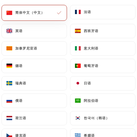
法语
法语
简体中文（中文）
简体中文（中文）
英语
英语
西班牙语
西班牙语
Au ti breizh
加泰罗尼亚语
加泰罗尼亚语
意大利语
意大利语
德语
德语
葡萄牙语
葡萄牙语
56 评论
CRÊPERIE TRADITIONNELLE
瑞典语
瑞典语
日语
日语
5 Place Auguste Métivier
75020 Paris France
俄语
俄语
阿拉伯语
阿拉伯语
荷兰语
荷兰语
한국어（韩语）
한국어（韩语）
捷克语
捷克语
希腊语
希腊语